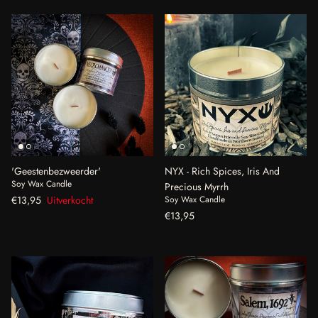
'Geestenbezweerder'
NYX - Rich Spices, Iris And
Soy Wax Candle
Precious Myrrh
Reguliere prijs
Soy Wax Candle
€13,95
Uitverkocht
Reguliere prijs
€13,95