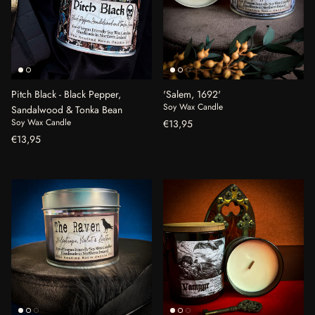
Pitch Black - Black Pepper,
'Salem, 1692'
Soy Wax Candle
Sandalwood & Tonka Bean
Reguliere prijs
Soy Wax Candle
€13,95
Reguliere prijs
€13,95