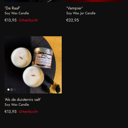
'De Raaf'
'Vampier'
Soy Wax Candle
Soy Wax Jar Candle
Reguliere prijs
Reguliere prijs
€13,95
Uitverkocht
€22,95
'Als de duisternis valt'
Soy Wax Candle
Reguliere prijs
€13,95
Uitverkocht