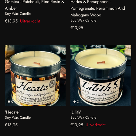
Gothica - Patchouli, Pine Resin &
Hades & Persephone -
Amber
Pomegranate, Persimmon And
Soy Wax Candle
Mahogany Wood
Reguliere prijs
Soy Wax Candle
€13,95
Uitverkocht
Reguliere prijs
€13,95
'Hecate'
'Lilith'
Soy Wax Candle
Soy Wax Candle
Reguliere prijs
Reguliere prijs
€13,95
€13,95
Uitverkocht